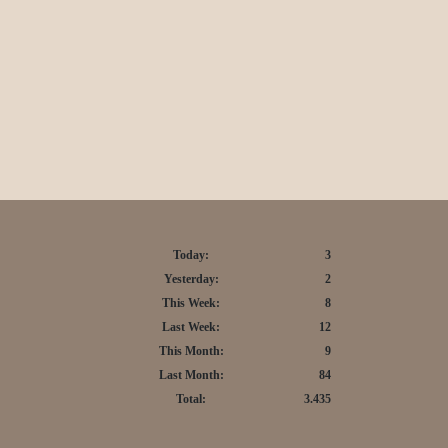
Today:
3
Yesterday:
2
This Week:
8
Last Week:
12
This Month:
9
Last Month:
84
Total:
3.435