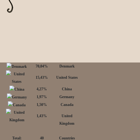
70,04%
Denmark
15,43%
United States
4,27%
China
1,97%
Germany
1,50%
Canada
1,43%
United
Kingdom
Total:
40
Countries