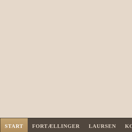
START
FORTÆLLINGER
LAURSEN
K