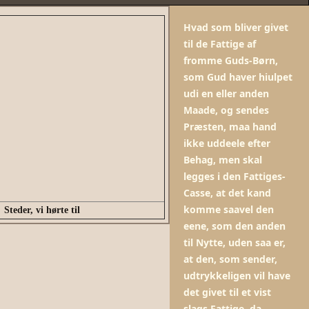
Hvad som bliver givet
til de Fattige af
fromme Guds-Børn,
som Gud haver hiulpet
udi en eller anden
Maade, og sendes
Præsten, maa hand
ikke uddeele efter
Behag, men skal
legges i den Fattiges-
Casse, at det kand
komme saavel den
Steder, vi hørte til
eene, som den anden
til Nytte, uden saa er,
at den, som sender,
udtrykkeligen vil have
det givet til et vist
slags Fattige, da